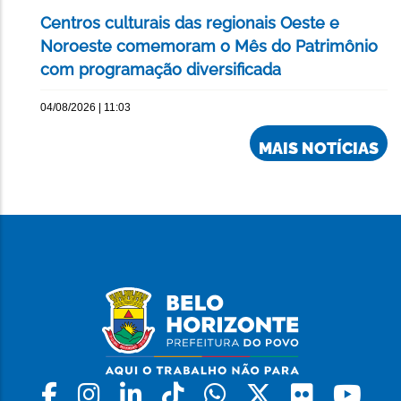
Centros culturais das regionais Oeste e
Noroeste comemoram o Mês do Patrimônio
com programação diversificada
04/08/2026 | 11:03
MAIS NOTÍCIAS
Facebook
Instagram
Linkedin
Tiktok
Whatsapp
X
Flickr
Yo