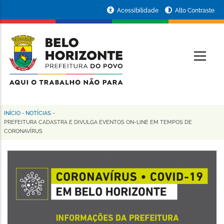
Pular
Portal
Acessibilidade
Alto Contraste
para
da
o
conteúdo
Prefeitura
O
principal
de
Belo
Horizonte
INÍCIO
-
NOTÍCIAS
-
Trilha
PREFEITURA CADASTRA E DIVULGA EVENTOS ON-LINE EM TEMPOS DE
CORONAVÍRUS
de
navegação