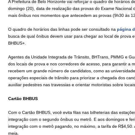
A Prefeitura de Belo Horizonte vai reforçar o quadro de horários d
domingo (20), data de realização das provas do Exame Nacional 
mais ônibus nos momentos que antecedem as provas (9h30 às 1
O quadro de horários das linhas pode ser consultado na
página 
busca de qual ônibus devem usar para chegar ao local de prova e a
BHBUS+.
Agentes da Unidade Integrada de Trânsito, BHTrans, PMMG e Guard
dos locais de prova e nos corredores de acesso, para garantir a m
recebem um grande número de candidatos, como as universidades e
operações especiais de trânsito para priorizar a chegada dos ca
auxiliar pedestres nas travessias e orientar motoristas sobre loc
Cartão BHBUS
Com o Cartão BHBUS, você evita filas nas bilheterias das estaçõ
integração com o segundo ônibus ou metrô. E aos domingos e fer
integração com o metrô pagando, no máximo, a tarifa de R$4,50. A
meia.