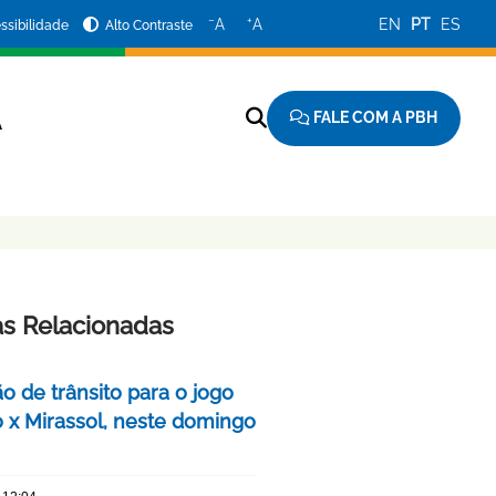
−
+
A
A
EN
PT
ES
ssibilidade
Alto Contraste
FALE COM A PBH
A
as Relacionadas
o de trânsito para o jogo
o x Mirassol, neste domingo