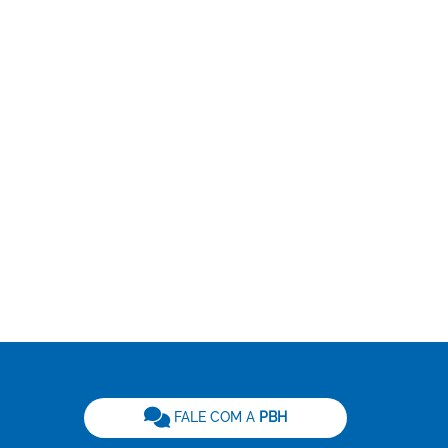
be
FALE COM A
PBH