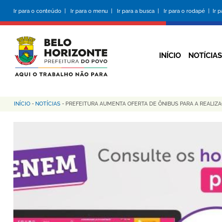
Pular
Ir para o conteúdo |
Ir para o menu |
Ir para a busca |
Ir para o rodapé |
Ir 
para
o
conteúdo
principal
INÍCIO
NOTÍCIAS
INÍCIO
-
NOTÍCIAS
-
PREFEITURA AUMENTA OFERTA DE ÔNIBUS PARA A REALIZ
Trilha
de
navegação