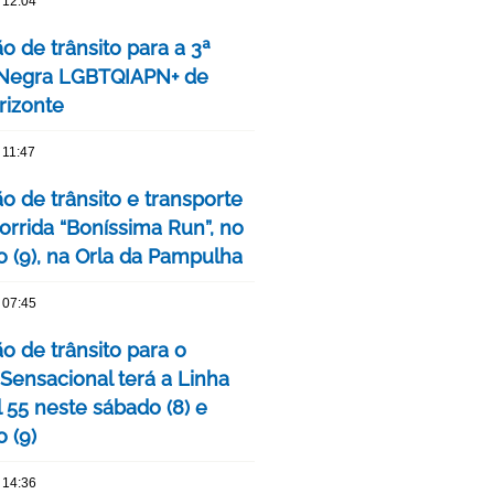
 12:04
o de trânsito para a 3ª
 Negra LGBTQIAPN+ de
rizonte
 11:47
o de trânsito e transporte
orrida “Boníssima Run”, no
 (9), na Orla da Pampulha
 07:45
o de trânsito para o
 Sensacional terá a Linha
 55 neste sábado (8) e
 (9)
 14:36