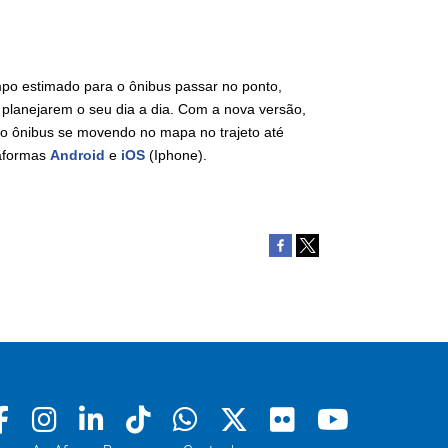
mpo estimado para o ônibus passar no ponto,
planejarem o seu dia a dia. Com a nova versão,
r o ônibus se movendo no mapa no trajeto até
taformas
Android
e
iOS
(Iphone).
Facebook
Instagram
Linkedin
Tiktok
Whatsapp
X
Flickr
Youtu