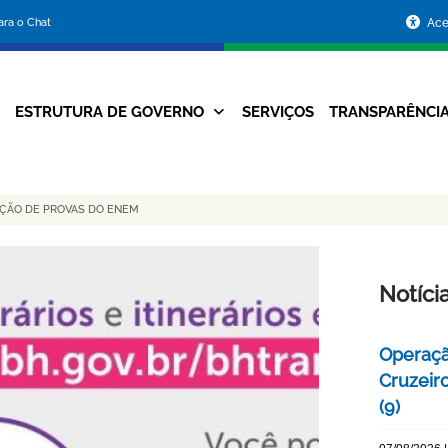
Portal
para o Chat
Ace
da
Prefeitura
ESTRUTURA DE GOVERNO
SERVIÇOS
TRANSPARÊNCI
Navegação
de
Principal
Belo
AÇÃO DE PROVAS DO ENEM
Horizonte
Notíci
Operaçã
Cruzeir
(9)