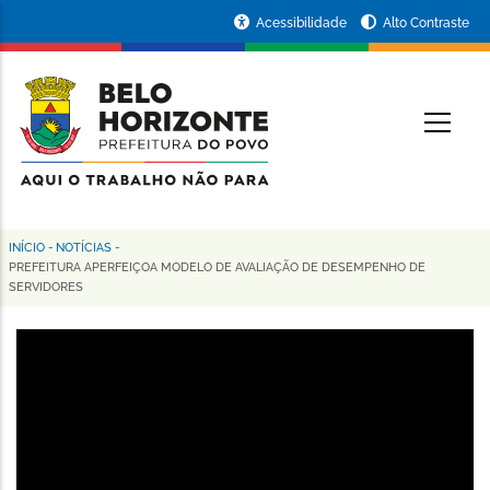
Pular
Portal
Acessibilidade
Alto Contraste
para
da
o
conteúdo
Prefeitura
O
principal
de
Belo
Horizonte
INÍCIO
-
NOTÍCIAS
-
Trilha
PREFEITURA APERFEIÇOA MODELO DE AVALIAÇÃO DE DESEMPENHO DE
SERVIDORES
de
navegação