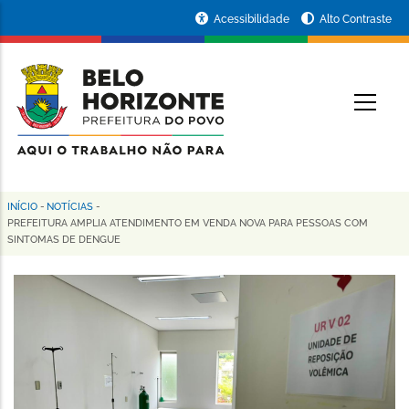
Pular
Portal
Acessibilidade
Alto Contraste
para
da
o
conteúdo
Prefeitura
O
principal
de
Belo
Horizonte
INÍCIO
-
NOTÍCIAS
-
Trilha
PREFEITURA AMPLIA ATENDIMENTO EM VENDA NOVA PARA PESSOAS COM
SINTOMAS DE DENGUE
de
navegação