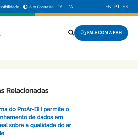
−
+
A
A
EN
PT
ES
ssibilidade
Alto Contraste
FALE COM A PBH
A
as Relacionadas
rma do ProAr-BH permite o
nhamento de dados em
eal sobre a qualidade do ar
de