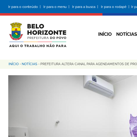
Pular
Ir para o conteúdo |
Ir para o menu |
Ir para a busca |
Ir para o rodapé |
Ir 
para
o
conteúdo
principal
INÍCIO
NOTÍCIAS
INÍCIO
-
NOTÍCIAS
-
PREFEITURA ALTERA CANAL PARA AGENDAMENTOS DE PR
Trilha
de
navegação