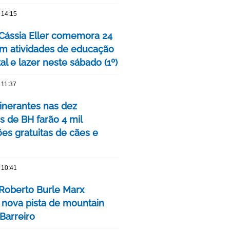
 14:15
Cássia Eller comemora 24
m atividades de educação
l e lazer neste sábado (1º)
 11:37
tinerantes nas dez
s de BH farão 4 mil
ões gratuitas de cães e
 10:41
Roberto Burle Marx
 nova pista de mountain
Barreiro