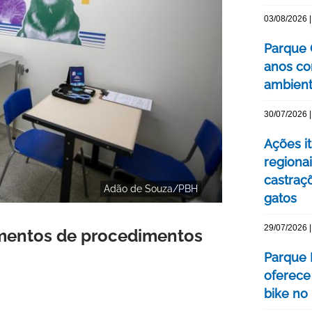
03/08/2026 |
Parque 
anos co
ambienta
30/07/2026 |
Ações i
regionai
castraç
Adão de Souza/PBH
gatos
29/07/2026 |
amentos de procedimentos
Parque 
oferece
bike no 