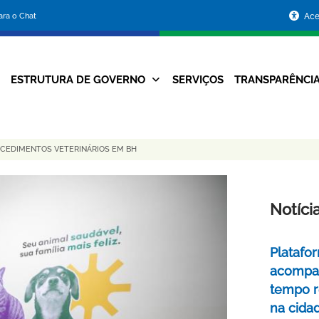
Portal
para o Chat
Ace
da
Prefeitura
ESTRUTURA DE GOVERNO
SERVIÇOS
TRANSPARÊNCI
Navegação
de
Principal
Belo
OCEDIMENTOS VETERINÁRIOS EM BH
Horizonte
Notíci
Platafo
acompa
tempo r
na cida