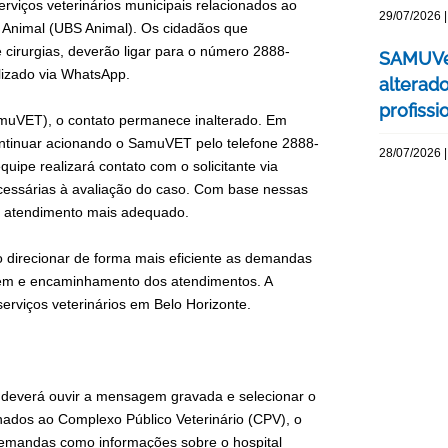
serviços veterinários municipais relacionados ao
29/07/2026 |
 Animal (UBS Animal). Os cidadãos que
 cirurgias, deverão ligar para o número 2888-
SAMUVet
lizado via WhatsApp.
alterad
profissi
amuVET), o contato permanece inalterado. Em
ntinuar acionando o SamuVET pelo telefone 2888-
28/07/2026 |
quipe realizará contato com o solicitante via
cessárias à avaliação do caso. Com base nessas
 o atendimento mais adequado.
direcionar de forma mais eficiente as demandas
agem e encaminhamento dos atendimentos. A
erviços veterinários em Belo Horizonte.
 deverá ouvir a mensagem gravada e selecionar o
nados ao Complexo Público Veterinário (CPV), o
 demandas como informações sobre o hospital