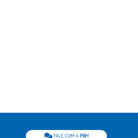
be
FALE COM A
PBH