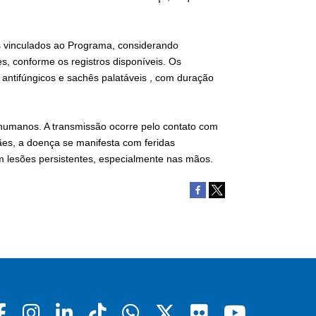
s vinculados ao Programa, considerando
s, conforme os registros disponíveis. Os
antifúngicos e sachês palatáveis , com duração
 humanos. A transmissão ocorre pelo contato com
es, a doença se manifesta com feridas
 lesões persistentes, especialmente nas mãos.
Facebook
Instagram
Linkedin
Tiktok
Whatsapp
X
Flickr
Youtu