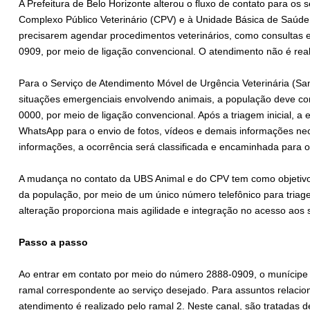
A Prefeitura de Belo Horizonte alterou o fluxo de contato para os 
Complexo Público Veterinário (CPV) e à Unidade Básica de Saúde
precisarem agendar procedimentos veterinários, como consultas e
0909, por meio de ligação convencional. O atendimento não é rea
Para o Serviço de Atendimento Móvel de Urgência Veterinária (S
situações emergenciais envolvendo animais, a população deve co
0000, por meio de ligação convencional. Após a triagem inicial, a e
WhatsApp para o envio de fotos, vídeos e demais informações ne
informações, a ocorrência será classificada e encaminhada para
A mudança no contato da UBS Animal e do CPV tem como objetivo 
da população, por meio de um único número telefônico para tri
alteração proporciona mais agilidade e integração no acesso aos s
Passo a passo
Ao entrar em contato por meio do número 2888-0909, o munícipe
ramal correspondente ao serviço desejado. Para assuntos relacio
atendimento é realizado pelo ramal 2. Neste canal, são tratadas