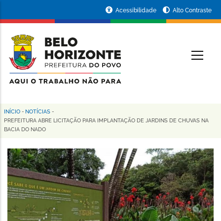
Pular
Portal
Acessibilidade
Alto Contraste
para
da
o
conteúdo
Prefeitura
O
principal
de
Belo
Horizonte
INÍCIO
-
NOTÍCIAS
-
Trilha
PREFEITURA ABRE LICITAÇÃO PARA IMPLANTAÇÃO DE JARDINS DE CHUVAS NA
BACIA DO NADO
de
navegação