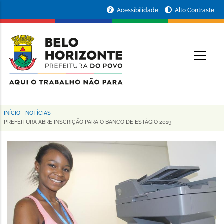
Pular
Portal
Acessibilidade
Alto Contraste
para
da
o
conteúdo
Prefeitura
O
principal
de
Belo
Horizonte
INÍCIO
-
NOTÍCIAS
-
Trilha
PREFEITURA ABRE INSCRIÇÃO PARA O BANCO DE ESTÁGIO 2019
de
navegação