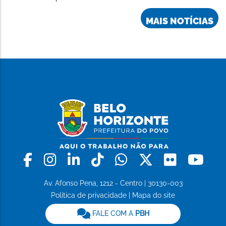
MAIS NOTÍCIAS
Facebook
Instagram
Linkedin
Tiktok
Whatsapp
X
Flickr
Yo
Av. Afonso Pena, 1212 - Centro | 30130-003
Política de privacidade
|
Mapa do site
FALE COM A
PBH