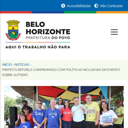
Pular
Portal
Acessibilidade
Alto Contraste
para
da
o
conteúdo
Prefeitura
O
principal
de
Belo
Horizonte
INÍCIO
-
NOTÍCIAS
-
Trilha
PREFEITO REFORÇA COMPROMISSO COM POLÍTICAS INCLUSIVAS EM EVENTO
SOBRE AUTISMO
de
navegação