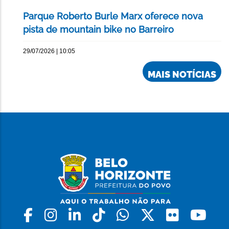
Parque Roberto Burle Marx oferece nova
pista de mountain bike no Barreiro
29/07/2026 | 10:05
MAIS NOTÍCIAS
Facebook
Instagram
Linkedin
Tiktok
Whatsapp
X
Flickr
Yo