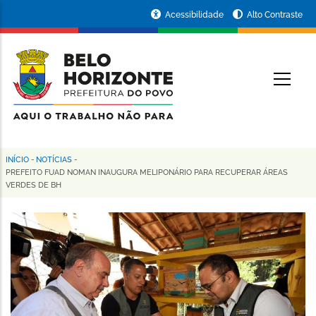
Pular
Portal
Acessibilidade
Alto Contraste
para
da
o
conteúdo
Prefeitura
O
principal
de
Belo
Horizonte
INÍCIO
-
NOTÍCIAS
-
Trilha
PREFEITO FUAD NOMAN INAUGURA MELIPONÁRIO PARA RECUPERAR ÁREAS
VERDES DE BH
de
navegação