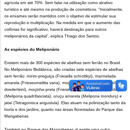
agrícola em até 70%. Sem falar na utilização como atrativo
turístico e até mesmo na produção de cosméticos. “Inicialmente,
os enxames serão mantidos com o objetivo de estimular sua
reprodução e multiplicação. Na medida em que o aumento das
colônias for significativo, haverá destinação para outros
meliponários da capital”, explica Thiago dos Santos.
As espécies do Meliponário
Existem mais de 300 espécies de abelhas sem ferrão no Brasil.
No Meliponário Biofábrica, são criadas sete espécies de abelhas
sem ferrão: mirim-preguiça (Friesella schrottkyi), marmelada
amarela (Frieseomelitta varia), moçinha-branca (Frieseomelitta
doederleini), moçinha-preta (Frieseomelitta languida), mandaçaia
(Melipona quadrifasciata), uruçu amarela (Melipona mondury) e
jataí (Tetragonisca angustula). Elas atuam na polinização tanto da
horta e dos jardins, quanto nas áreas florestadas do Parque das
Mangabeiras.
Também no Parque das Mangabeiras já existe uma outra