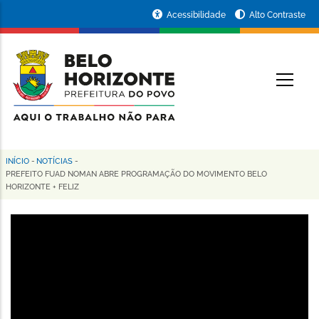
Pular
Portal
Acessibilidade
Alto Contraste
para
da
o
conteúdo
Prefeitura
O
principal
de
Belo
Horizonte
INÍCIO
-
NOTÍCIAS
-
Trilha
PREFEITO FUAD NOMAN ABRE PROGRAMAÇÃO DO MOVIMENTO BELO
HORIZONTE + FELIZ
de
navegação