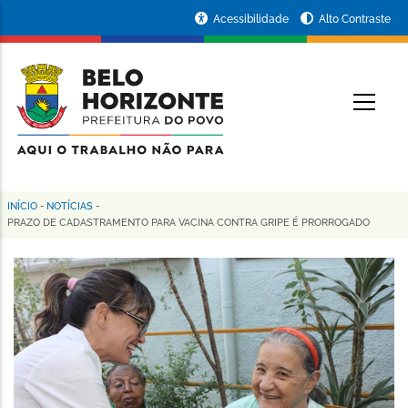
Pular
Portal
Acessibilidade
Alto Contraste
para
da
o
conteúdo
Prefeitura
O
principal
de
Belo
Horizonte
INÍCIO
-
NOTÍCIAS
-
Trilha
PRAZO DE CADASTRAMENTO PARA VACINA CONTRA GRIPE É PRORROGADO
de
navegação