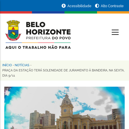
Pular
Portal
Acessibilidade
Alto Contraste
para
da
o
conteúdo
Prefeitura
O
principal
de
Belo
Horizonte
INÍCIO
-
NOTÍCIAS
-
Trilha
PRAÇA DA ESTAÇÃO TERÁ SOLENIDADE DE JURAMENTO À BANDEIRA, NA SEXTA,
DIA 9/11
de
navegação