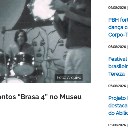
06/08/2026 |
PBH for
dança c
Corpo-Te
06/08/2026 |
Festival
brasile
Tereza
Foto: Arquivo
05/08/2026 |
entos “Brasa 4” no Museu
Projeto
destaca 
do Abíli
05/08/2026 |