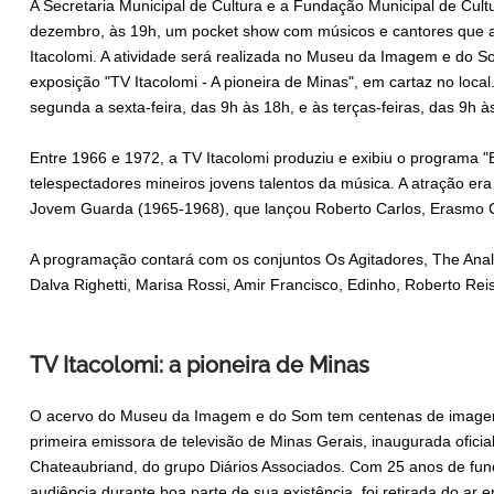
A Secretaria Municipal de Cultura e a Fundação Municipal de Cultu
dezembro, às 19h, um pocket show com músicos e cantores que a
Itacolomi. A atividade será realizada no Museu da Imagem e do So
exposição "TV Itacolomi - A pioneira de Minas", em cartaz no local
segunda a sexta-feira, das 9h às 18h, e às terças-feiras, das 9h à
Entre 1966 e 1972, a TV Itacolomi produziu e exibiu o programa "
telespectadores mineiros jovens talentos da música. A atração 
Jovem Guarda (1965-1968), que lançou Roberto Carlos, Erasmo C
A programação contará com os conjuntos Os Agitadores, The Analfa
Dalva Righetti, Marisa Rossi, Amir Francisco, Edinho, Roberto Rei
TV Itacolomi: a pioneira de Minas
O acervo do Museu da Imagem e do Som tem centenas de imagens
primeira emissora de televisão de Minas Gerais, inaugurada ofic
Chateaubriand, do grupo Diários Associados. Com 25 anos de fu
audiência durante boa parte de sua existência, foi retirada do ar