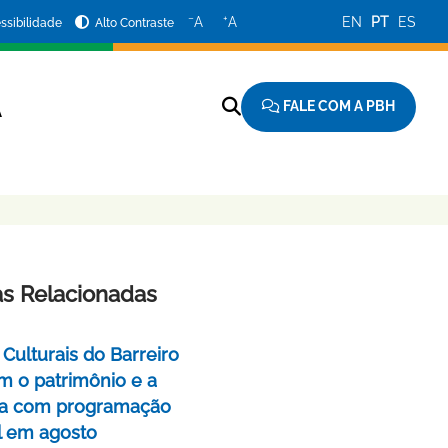
−
+
A
A
EN
PT
ES
ssibilidade
Alto Contraste
FALE COM A PBH
A
as Relacionadas
Culturais do Barreiro
m o patrimônio e a
a com programação
l em agosto