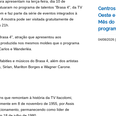
ra apresentam na terça-feira, dia 10 de
tuaram no programa de talentos "Brasa 4", da TV
Centros 
m e faz parte da série de eventos integrados à
Oeste 
. A mostra pode ser visitada gratuitamente de
Mês do 
s 21h.
program
Brasa 4", atração que apresentou aos
04/08/2026 |
era produzida nos mesmos moldes que o programa
arlos e Wanderléa.
bitles e músicos do Brasa 4, além dos artistas
s, Sirlan, Marilton Borges e Wagner Carone.
 que remontam à história da TV Itacolomi,
ialmente em 8 de novembro de 1955, por Assis
ncionamento, permanecendo como líder de
 em 18 de julho de 1980.