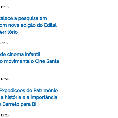
 15:16
talece a pesquisa em
om nova edição do Edital
rritório
 09:17
 de cinema infantil
iro movimenta o Cine Santa
 16:54
 Expedições do Patrimônio
a história e a importância
o Barreto para BH
 12:25