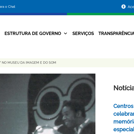
Portal
para o Chat
Ace
da
Prefeitura
ESTRUTURA DE GOVERNO
SERVIÇOS
TRANSPARÊNCI
Navegação
de
Principal
Belo
” NO MUSEU DA IMAGEM E DO SOM
Horizonte
Notíci
Centros 
celebra
memóri
especia