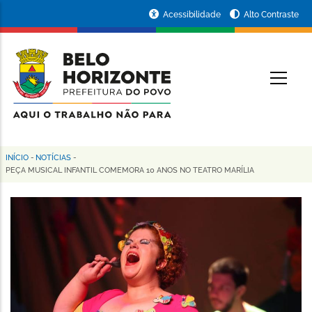
Pular
Portal
Acessibilidade
Alto Contraste
para
da
o
conteúdo
Prefeitura
O
principal
de
Belo
Horizonte
INÍCIO
-
NOTÍCIAS
-
Trilha
PEÇA MUSICAL INFANTIL COMEMORA 10 ANOS NO TEATRO MARÍLIA
de
navegação