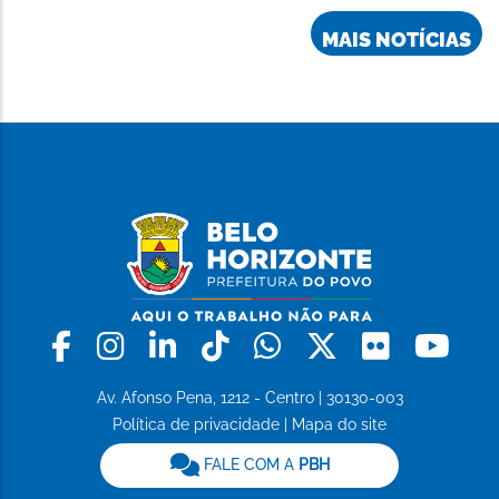
MAIS NOTÍCIAS
Facebook
Instagram
Linkedin
Tiktok
Whatsapp
X
Flickr
Yo
Av. Afonso Pena, 1212 - Centro | 30130-003
Política de privacidade
|
Mapa do site
FALE COM A
PBH