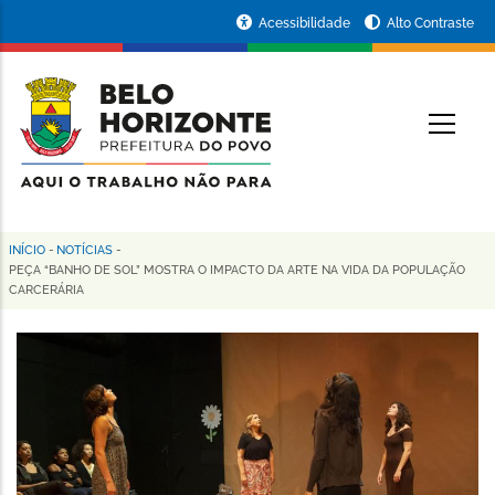
Pular
Portal
Acessibilidade
Alto Contraste
para
da
o
conteúdo
Prefeitura
O
principal
de
Belo
Horizonte
INÍCIO
-
NOTÍCIAS
-
Trilha
PEÇA “BANHO DE SOL” MOSTRA O IMPACTO DA ARTE NA VIDA DA POPULAÇÃO
CARCERÁRIA
de
navegação