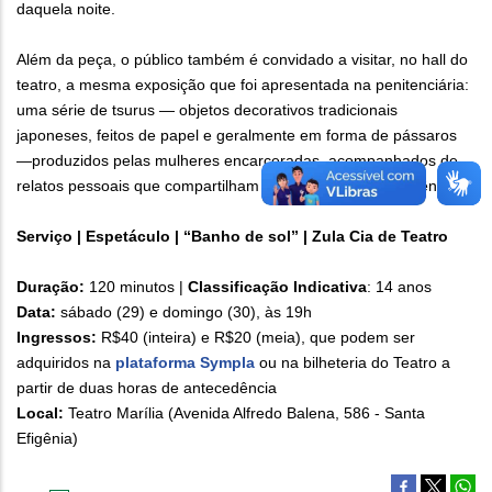
daquela noite.
Além da peça, o público também é convidado a visitar, no hall do
teatro, a mesma exposição que foi apresentada na penitenciária:
uma série de tsurus — objetos decorativos tradicionais
japoneses, feitos de papel e geralmente em forma de pássaros
—produzidos pelas mulheres encarceradas, acompanhados de
relatos pessoais que compartilham suas histórias e experiências.
Serviço | Espetáculo | “Banho de sol” | Zula Cia de Teatro
Duração:
120 minutos |
Classificação Indicativa
: 14 anos
Data:
sábado (29) e domingo (30), às 19h
Ingressos:
R$40 (inteira) e R$20 (meia), que podem ser
adquiridos na
plataforma Sympla
ou na bilheteria do Teatro a
partir de duas horas de antecedência
Local:
Teatro Marília (Avenida Alfredo Balena, 586 - Santa
Efigênia)