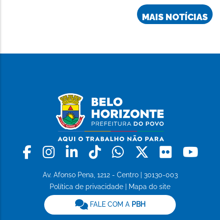
MAIS NOTÍCIAS
Facebook
Instagram
Linkedin
Tiktok
Whatsapp
X
Flickr
Yo
Av. Afonso Pena, 1212 - Centro | 30130-003
Política de privacidade
|
Mapa do site
FALE COM A
PBH