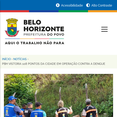
Pular
Portal
Acessibilidade
Alto Contraste
para
da
o
conteúdo
Prefeitura
O
principal
de
Belo
Horizonte
INÍCIO
-
NOTÍCIAS
-
Trilha
PBH VISTORIA 108 PONTOS DA CIDADE EM OPERAÇÃO CONTRA A DENGUE
de
navegação