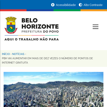
Pular
Portal
Acessibilidade
Alto Contraste
para
da
o
conteúdo
Prefeitura
O
principal
de
Belo
Horizonte
INÍCIO
-
NOTÍCIAS
-
Trilha
PBH VAI AUMENTAR EM MAIS DE DEZ VEZES O NÚMERO DE PONTOS DE
INTERNET GRATUITA
de
navegação