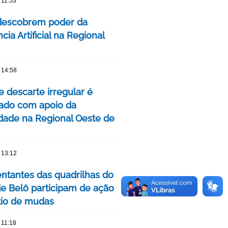
 11:53
descobrem poder da
ncia Artificial na Regional
 14:58
e descarte irregular é
izado com apoio da
ade na Regional Oeste de
 13:12
ntantes das quadrilhas do
de Belô participam de ação
tio de mudas
 11:18