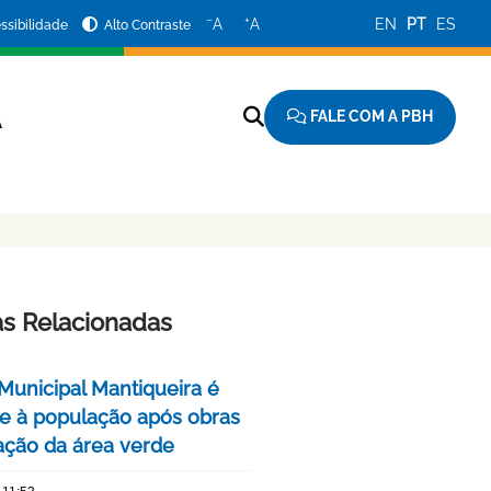
−
+
A
A
EN
PT
ES
ssibilidade
Alto Contraste
FALE COM A PBH
A
as Relacionadas
Municipal Mantiqueira é
e à população após obras
ação da área verde