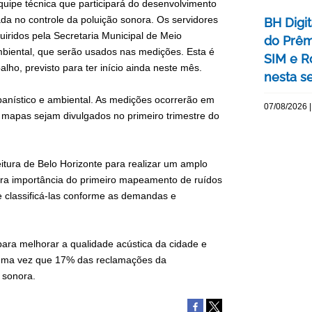
equipe técnica que participará do desenvolvimento
da no controle da poluição sonora. Os servidores
BH Digi
uiridos pela Secretaria Municipal de Meio
do Prêm
biental, que serão usados nas medições. Esta é
SIM e Ro
lho, previsto para ter início ainda neste mês.
nesta se
rbanístico e ambiental. As medições ocorrerão em
07/08/2026 |
s mapas sejam divulgados no primeiro trimestre do
eitura de Belo Horizonte para realizar um amplo
utra importância do primeiro mapeamento de ruídos
 e classificá-las conforme as demandas e
 para melhorar a qualidade acústica da cidade e
, uma vez que 17% das reclamações da
o sonora.