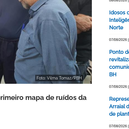
08/08/2026 |
Idosos 
Inteligê
Norte
07/08/2026 |
Ponto d
revital
comunid
BH
Foto: Vilma Tomaz/PBH
07/08/2026 |
primeiro mapa de ruídos da
Represe
Arraial 
de plan
07/08/2026 |