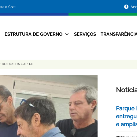
Portal
para o Chat
Ace
da
Prefeitura
ESTRUTURA DE GOVERNO
SERVIÇOS
TRANSPARÊNCI
Navegação
de
Principal
Belo
E RUÍDOS DA CAPITAL
Horizonte
Notíci
Parque 
entregu
e ampli