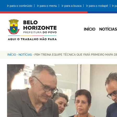
Pular
Ir para o conteúdo |
Ir para o menu |
Ir para a busca |
Ir para o rodapé |
Ir 
para
o
conteúdo
principal
INÍCIO
NOTÍCIAS
INÍCIO
-
NOTÍCIAS
-
PBH TREINA EQUIPE TÉCNICA QUE FARÁ PRIMEIRO MAPA D
Trilha
de
navegação