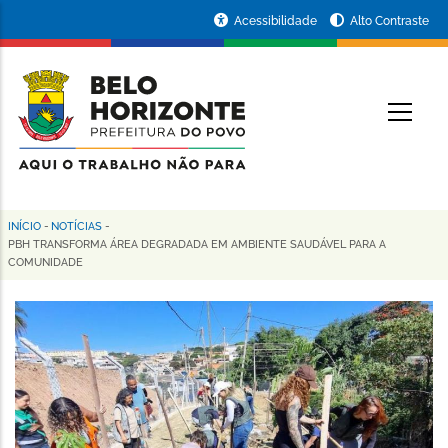
Pular
Portal
Acessibilidade
Alto Contraste
para
da
o
conteúdo
Prefeitura
O
principal
de
Belo
Horizonte
INÍCIO
-
NOTÍCIAS
-
Trilha
PBH TRANSFORMA ÁREA DEGRADADA EM AMBIENTE SAUDÁVEL PARA A
COMUNIDADE
de
navegação