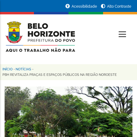
Pular
Portal
Acessibilidade
Alto Contraste
para
da
o
conteúdo
Prefeitura
O
principal
de
Belo
Horizonte
INÍCIO
-
NOTÍCIAS
-
Trilha
PBH REVITALIZA PRAÇAS E ESPAÇOS PÚBLICOS NA REGIÃO NOROESTE
de
navegação