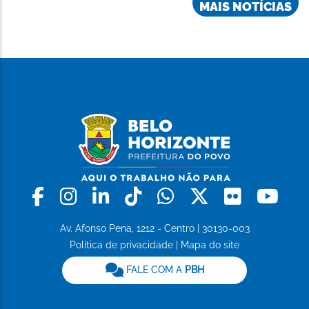
MAIS NOTÍCIAS
Facebook
Instagram
Linkedin
Tiktok
Whatsapp
X
Flickr
Yo
Av. Afonso Pena, 1212 - Centro | 30130-003
Política de privacidade
|
Mapa do site
FALE COM A
PBH