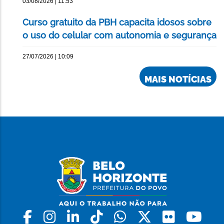
03/08/2026 | 11:53
Curso gratuito da PBH capacita idosos sobre
o uso do celular com autonomia e segurança
27/07/2026 | 10:09
MAIS NOTÍCIAS
Facebook
Instagram
Linkedin
Tiktok
Whatsapp
X
Flickr
Yo