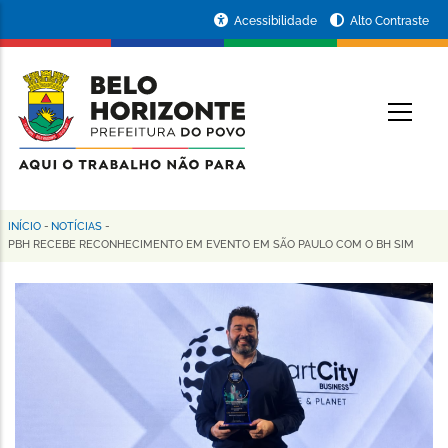
Pular
Portal
Acessibilidade
Alto Contraste
para
da
o
conteúdo
Prefeitura
O
principal
de
Belo
Horizonte
INÍCIO
-
NOTÍCIAS
-
Trilha
PBH RECEBE RECONHECIMENTO EM EVENTO EM SÃO PAULO COM O BH SIM
de
navegação