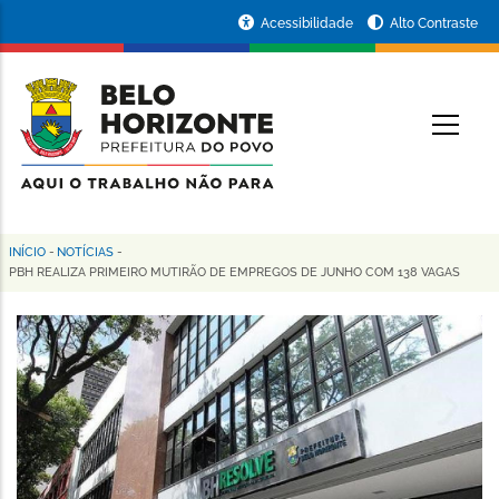
Pular
Portal
Acessibilidade
Alto Contraste
para
da
o
conteúdo
Prefeitura
O
principal
de
Belo
Horizonte
INÍCIO
-
NOTÍCIAS
-
Trilha
PBH REALIZA PRIMEIRO MUTIRÃO DE EMPREGOS DE JUNHO COM 138 VAGAS
de
navegação