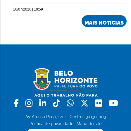
16/07/2026 | 10:59
MAIS NOTÍCIAS
Facebook
Instagram
Linkedin
Tiktok
Whatsapp
X
Flickr
Yo
Av. Afonso Pena, 1212 - Centro | 30130-003
Política de privacidade
|
Mapa do site