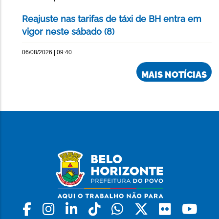
Reajuste nas tarifas de táxi de BH entra em
vigor neste sábado (8)
06/08/2026 | 09:40
MAIS NOTÍCIAS
Facebook
Instagram
Linkedin
Tiktok
Whatsapp
X
Flickr
Yo