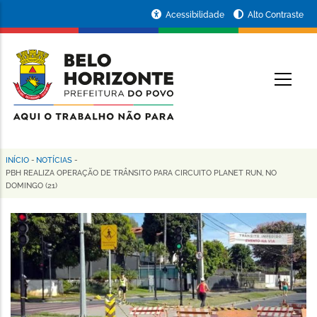
Pular
Portal
Acessibilidade
Alto Contraste
para
da
o
conteúdo
Prefeitura
O
principal
de
Belo
Horizonte
INÍCIO
-
NOTÍCIAS
-
Trilha
PBH REALIZA OPERAÇÃO DE TRÂNSITO PARA CIRCUITO PLANET RUN, NO
DOMINGO (21)
de
navegação