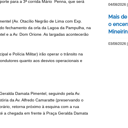
nsporte para a 3ª corrida Mário Penna, que será
04/08/2026 |
Mais de
entel (Av. Otacílio Negrão de Lima com Exp.
o encer
to do fechamento da orla da Lagoa da Pampulha, na
Mineiri
tel e a Av. Dom Orione. As largadas acontecerão
03/08/2026 |
l e Polícia Militar) irão operar o trânsito na
condutores quanto aos desvios operacionais e
 Geralda Damata Pimentel, seguindo pela Av.
atória da Av. Alfredo Camaratte (preservando o
horário, retorna próximo à esquina com a rua
 até a chegada em frente à Praça Geralda Damata