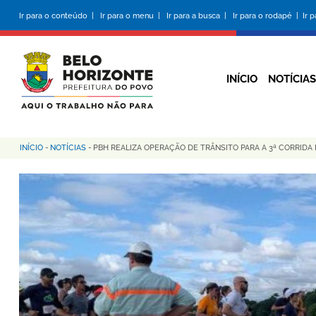
Pular
Ir para o conteúdo |
Ir para o menu |
Ir para a busca |
Ir para o rodapé |
Ir 
para
o
conteúdo
principal
INÍCIO
NOTÍCIAS
INÍCIO
-
NOTÍCIAS
-
PBH REALIZA OPERAÇÃO DE TRÂNSITO PARA A 3ª CORRIDA 
Trilha
de
navegação