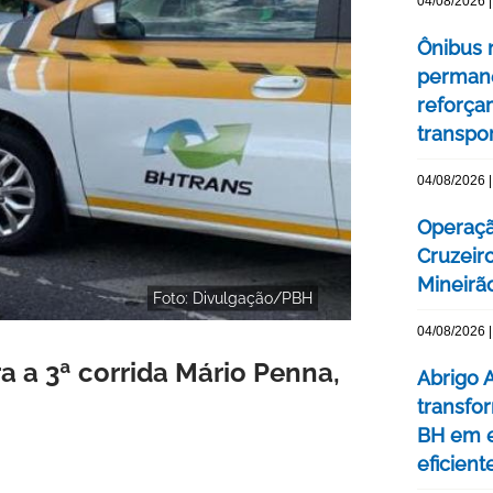
04/08/2026 |
Ônibus n
permane
reforça
transpo
04/08/2026 |
Operaçã
Cruzeir
Mineirão
Foto: Divulgação/PBH
04/08/2026 |
a a 3ª corrida Mário Penna,
Abrigo 
transfo
BH em e
eficient