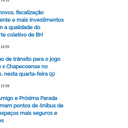
 19:33
ovos, fiscalização
nte e mais investimentos
m a qualidade do
rte coletivo de BH
 16:55
o de trânsito para o jogo
o x Chapecoense no
, nesta quarta-feira (5)
 15:58
Amigo e Próxima Parada
rmam pontos de ônibus de
spaços mais seguros e
es