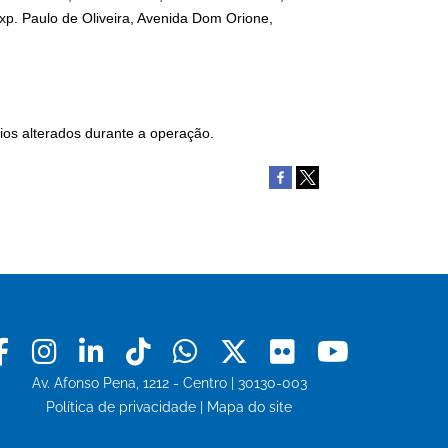
xp. Paulo de Oliveira, Avenida Dom Orione,
rios alterados durante a operação.
Facebook
Instagram
Linkedin
Tiktok
Whatsapp
X
Flickr
Youtu
Av. Afonso Pena, 1212 - Centro | 30130-003
Política de privacidade
|
Mapa do site