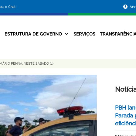
Portal
para o Chat
Ace
da
Prefeitura
ESTRUTURA DE GOVERNO
SERVIÇOS
TRANSPARÊNCI
Navegação
de
Principal
Belo
MÁRIO PENNA, NESTE SÁBADO (2)
Horizonte
Notíci
PBH lan
Parada 
eficiên