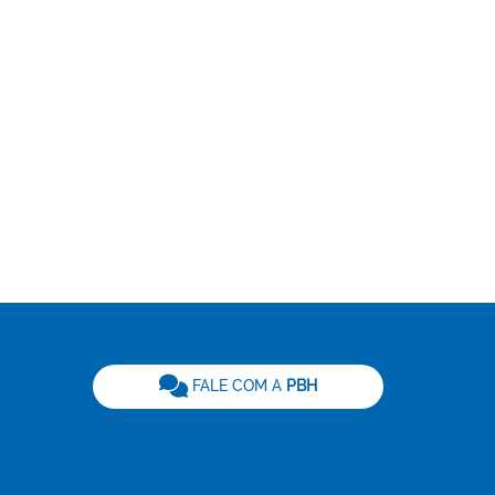
be
FALE COM A
PBH