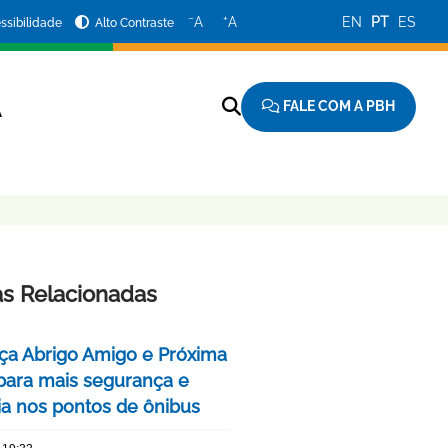
−
+
A
A
EN
PT
ES
ssibilidade
Alto Contraste
FALE COM A PBH
A
as Relacionadas
ça Abrigo Amigo e Próxima
para mais segurança e
cia nos pontos de ônibus