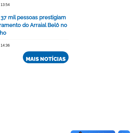
 13:54
 37 mil pessoas prestigiam
ramento do Arraial Belô no
nho
 14:36
MAIS NOTÍCIAS