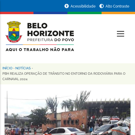
Pular
Portal
Acessibilidade
Alto Contraste
para
da
o
conteúdo
Prefeitura
O
principal
de
Belo
Horizonte
INÍCIO
-
NOTÍCIAS
-
Trilha
PBH REALIZA OPERAÇÃO DE TRÂNSITO NO ENTORNO DA RODOVIÁRIA PARA O
CARNAVAL 2024
de
navegação