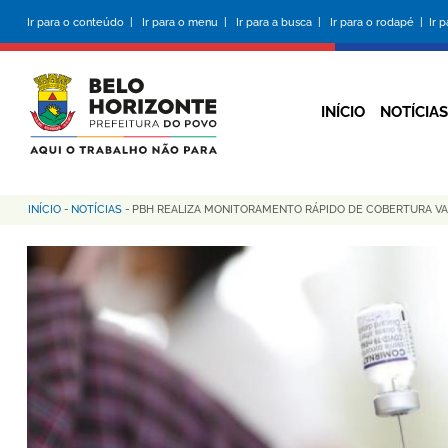
Pular
Ir para o conteúdo |
Ir para o menu |
Ir para a busca |
Ir para o rodapé |
Ir 
para
o
conteúdo
principal
INÍCIO
NOTÍCIAS
INÍCIO
-
NOTÍCIAS
-
PBH REALIZA MONITORAMENTO RÁPIDO DE COBERTURA VA
Trilha
de
navegação