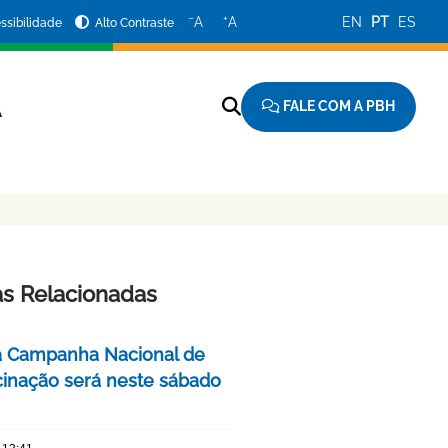
−
+
A
A
EN
PT
ES
ssibilidade
Alto Contraste
FALE COM A PBH
A
as Relacionadas
a Campanha Nacional de
cinação será neste sábado