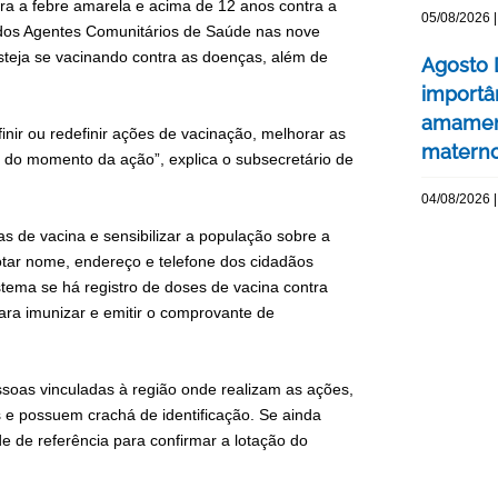
tra a febre amarela e acima de 12 anos contra a
05/08/2026 |
tas dos Agentes Comunitários de Saúde nas nove
esteja se vacinando contra as doenças, além de
Agosto 
importâ
amament
nir ou redefinir ações de vacinação, melhorar as
matern
 do momento da ação”, explica o subsecretário de
04/08/2026 |
s de vacina e sensibilizar a população sobre a
otar nome, endereço e telefone dos cidadãos
istema se há registro de doses de vacina contra
ara imunizar e emitir o comprovante de
ssoas vinculadas à região onde realizam as ações,
 e possuem crachá de identificação. Se ainda
e de referência para confirmar a lotação do