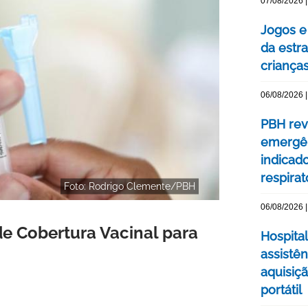
07/08/2026 |
Jogos e
da estra
criança
06/08/2026 |
PBH rev
emergên
indicad
respirat
Foto: Rodrigo Clemente/PBH
06/08/2026 |
e Cobertura Vacinal para
Hospital
assistê
aquisiç
portátil