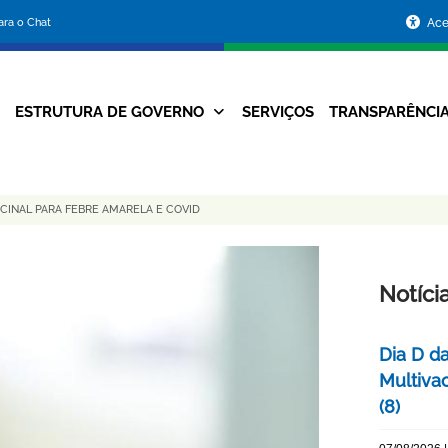
Portal
para o Chat
Ace
da
Prefeitura
ESTRUTURA DE GOVERNO
SERVIÇOS
TRANSPARÊNCI
Navegação
de
Principal
Belo
CINAL PARA FEBRE AMARELA E COVID
Horizonte
Notíci
Dia D d
Multiva
(8)