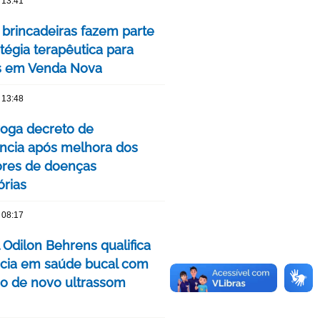
 13:41
 brincadeiras fazem parte
tégia terapêutica para
s em Venda Nova
 13:48
oga decreto de
cia após melhora dos
ores de doenças
órias
 08:17
 Odilon Behrens qualifica
ncia em saúde bucal com
ão de novo ultrassom