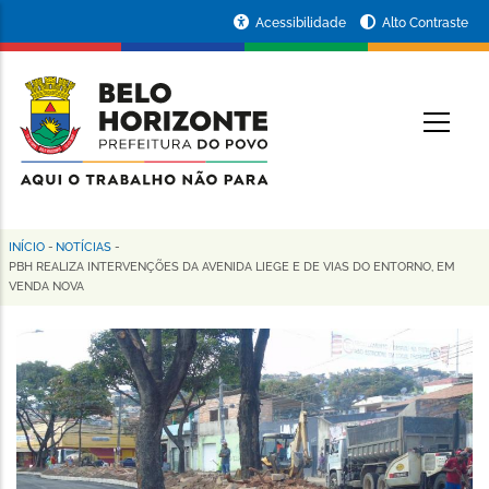
Pular
Portal
Acessibilidade
Alto Contraste
para
da
o
conteúdo
Prefeitura
O
principal
de
Belo
Horizonte
INÍCIO
-
NOTÍCIAS
-
Trilha
PBH REALIZA INTERVENÇÕES DA AVENIDA LIEGE E DE VIAS DO ENTORNO, EM
VENDA NOVA
de
navegação