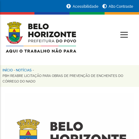
Pular
Portal
Acessibilidade
Alto Contraste
para
da
o
conteúdo
Prefeitura
O
principal
de
Belo
Horizonte
INÍCIO
-
NOTÍCIAS
-
Trilha
PBH REABRE LICITAÇÃO PARA OBRAS DE PREVENÇÃO DE ENCHENTES DO
CÓRREGO DO NADO
de
navegação