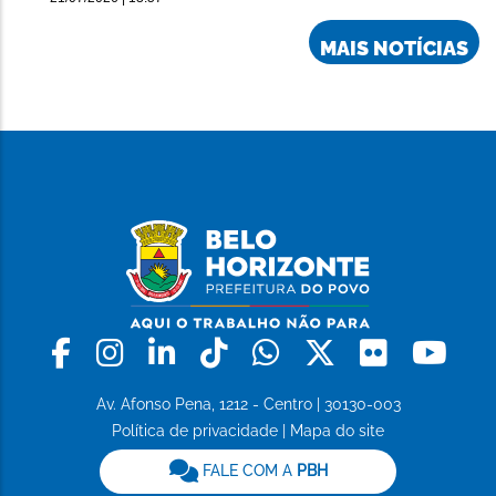
MAIS NOTÍCIAS
Facebook
Instagram
Linkedin
Tiktok
Whatsapp
X
Flickr
Yo
Av. Afonso Pena, 1212 - Centro | 30130-003
Política de privacidade
|
Mapa do site
FALE COM A
PBH