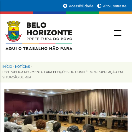
Pular
Portal
Acessibilidade
Alto Contraste
para
da
o
conteúdo
Prefeitura
O
principal
de
Belo
Horizonte
INÍCIO
-
NOTÍCIAS
-
Trilha
PBH PUBLICA REGIMENTO PARA ELEIÇÕES DO COMITÊ PARA POPULAÇÃO EM
SITUAÇÃO DE RUA
de
navegação