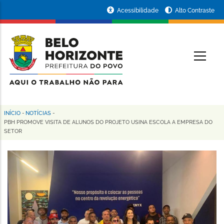
Pular
Portal
Acessibilidade
Alto Contraste
para
da
o
conteúdo
Prefeitura
O
principal
de
Belo
Horizonte
INÍCIO
-
NOTÍCIAS
-
Trilha
PBH PROMOVE VISITA DE ALUNOS DO PROJETO USINA ESCOLA A EMPRESA DO
SETOR
de
navegação