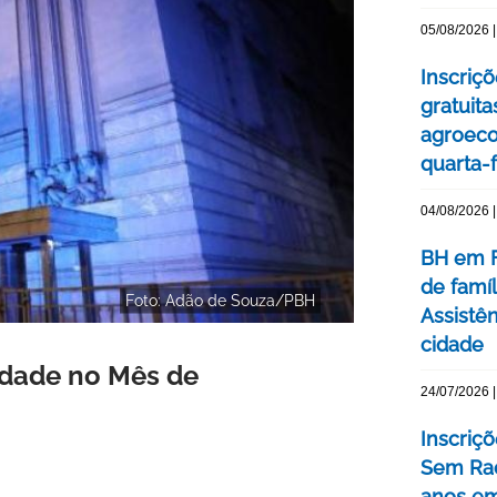
05/08/2026 |
Inscriç
gratuit
agroeco
quarta-f
04/08/2026 |
BH em F
de famí
Foto: Adão de Souza/PBH
Assistên
cidade
idade no Mês de
24/07/2026 |
Inscriç
Sem Rac
anos e