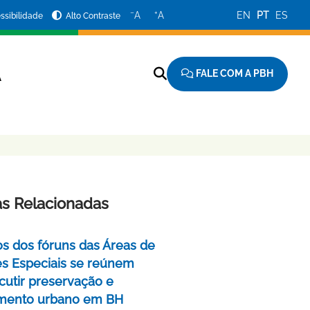
−
+
A
A
EN
PT
ES
ssibilidade
Alto Contraste
FALE COM A PBH
A
as Relacionadas
 dos fóruns das Áreas de
zes Especiais se reúnem
scutir preservação e
amento urbano em BH