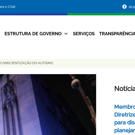
Portal
para o Chat
Ace
da
Prefeitura
ESTRUTURA DE GOVERNO
SERVIÇOS
TRANSPARÊNCI
Navegação
de
Principal
Belo
E CONSCIENTIZAÇÃO DO AUTISMO
Horizonte
Notíci
Membros
Diretri
para di
planej