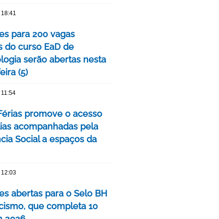
 18:41
ões para 200 vagas
as do curso EaD de
logia serão abertas nesta
eira (5)
 11:54
érias promove o acesso
lias acompanhadas pela
cia Social a espaços da
 12:03
ões abertas para o Selo BH
ismo, que completa 10
m 2026