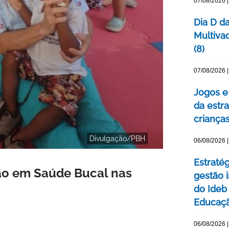
07/08/2026 |
Dia D d
Multiva
(8)
07/08/2026 |
Jogos e
da estra
criança
Divulgação/PBH
06/08/2026 |
Estraté
o em Saúde Bucal nas
gestão 
do Ideb
Educaç
06/08/2026 |