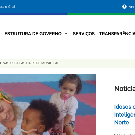
Portal
para o Chat
Ace
da
Prefeitura
ESTRUTURA DE GOVERNO
SERVIÇOS
TRANSPARÊNCI
Navegação
de
Principal
Belo
 NAS ESCOLAS DA REDE MUNICIPAL
Horizonte
Notíci
Idosos 
Inteligê
Norte