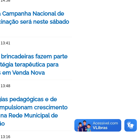
 14:58
a Campanha Nacional de
cinação será neste sábado
 13:41
 brincadeiras fazem parte
tégia terapêutica para
s em Venda Nova
 13:48
gias pedagógicas e de
impulsionam crescimento
 na Rede Municipal de
ão
 13:16