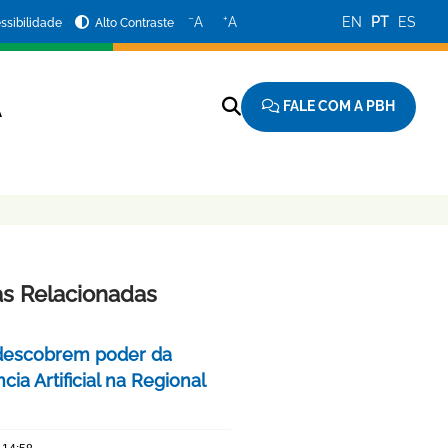
−
+
A
A
EN
PT
ES
ssibilidade
Alto Contraste
FALE COM A PBH
A
as Relacionadas
descobrem poder da
ncia Artificial na Regional