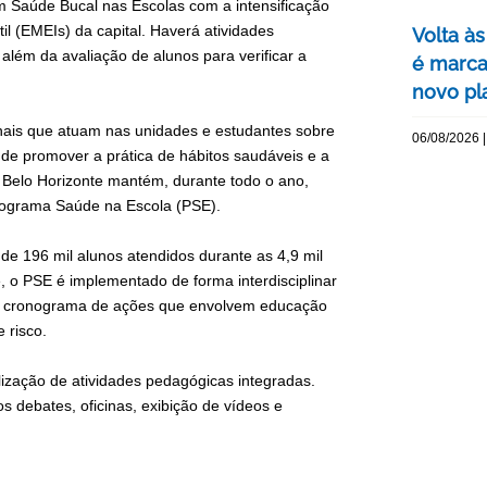
m Saúde Bucal nas Escolas com a intensificação
l (EMEIs) da capital. Haverá atividades
Volta às
lém da avaliação de alunos para verificar a
é marca
novo pl
onais que atuam nas unidades e estudantes sobre
06/08/2026 |
 de promover a prática de hábitos saudáveis e a
 Belo Horizonte mantém, durante todo o ano,
Programa Saúde na Escola (PSE).
de 196 mil alunos atendidos durante as 4,9 mil
, o PSE é implementado de forma interdisciplinar
um cronograma de ações que envolvem educação
 risco.
lização de atividades pedagógicas integradas.
s debates, oficinas, exibição de vídeos e