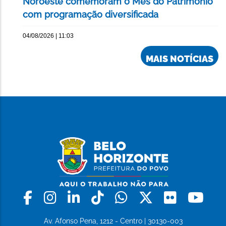
Noroeste comemoram o Mês do Patrimônio
com programação diversificada
04/08/2026 | 11:03
MAIS NOTÍCIAS
Facebook
Instagram
Linkedin
Tiktok
Whatsapp
X
Flickr
Yo
Av. Afonso Pena, 1212 - Centro | 30130-003