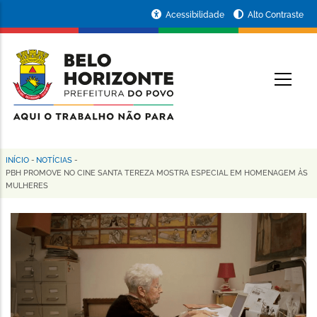
Pular
Portal
Acessibilidade
Alto Contraste
para
da
o
conteúdo
Prefeitura
O
principal
de
Belo
Horizonte
INÍCIO
-
NOTÍCIAS
-
Trilha
PBH PROMOVE NO CINE SANTA TEREZA MOSTRA ESPECIAL EM HOMENAGEM ÀS
MULHERES
de
navegação