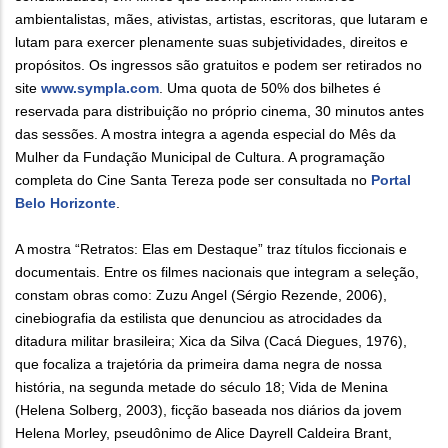
ambientalistas, mães, ativistas, artistas, escritoras, que lutaram e
lutam para exercer plenamente suas subjetividades, direitos e
propósitos. Os ingressos são gratuitos e podem ser retirados no
site
www.sympla.com
. Uma quota de 50% dos bilhetes é
reservada para distribuição no próprio cinema, 30 minutos antes
das sessões. A mostra integra a agenda especial do Mês da
Mulher da Fundação Municipal de Cultura. A programação
completa do Cine Santa Tereza pode ser consultada no
Portal
Belo Horizonte
.
A mostra “Retratos: Elas em Destaque” traz títulos ficcionais e
documentais. Entre os filmes nacionais que integram a seleção,
constam obras como: Zuzu Angel (Sérgio Rezende, 2006),
cinebiografia da estilista que denunciou as atrocidades da
ditadura militar brasileira; Xica da Silva (Cacá Diegues, 1976),
que focaliza a trajetória da primeira dama negra de nossa
história, na segunda metade do século 18; Vida de Menina
(Helena Solberg, 2003), ficção baseada nos diários da jovem
Helena Morley, pseudônimo de Alice Dayrell Caldeira Brant,