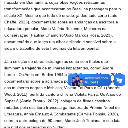
nascida em Diamantina, cujas observações retratam as
transformações que aconteceram no Brasil na passagem para o
século XX; Mesmo que tudo dê errado, já deu tudo certo (Laís
Chaffe, 2023), documentário sobre as andanças da escritora e
educadora popular, Maria Valéria Rezende; Mulheres na
Conservação (Paulina Chamorro/João Marcos Rosa, 2023),
documentário que lança um olhar delicado e sensível sobre a
vida e o trabalho de sete heroínas da luta ambiental.
Já a seleção de obras estrangeiras conta com títulos que
iluminam a trajetória de mulheres impactantes, como: Audre
Lorde - Os Anos em Berlim 1984 a 1992 (Dagmar Schultz, 2012),
documentário sobre a aclamada poetisa defensora dos direitos
das mulheres negras e lésbicas; Violeta Foi Para o Céu (Andrés
Wood, 2011), perfil da cantora chilena Violeta Parra; Os Anos do
Super 8 (Annie Ernaux, 2022), colagem de filmes caseiros
rodados pela escritora francesa ganhadora do Prêmio Nobel de
Literatura, Annie Ernaux; A Combatente (Camille Ponsin, 2020),
sobre a antropóloga de 90 anos, Marie-José Tubiana, e sua luta
em prol dos refugiados no Sudão.