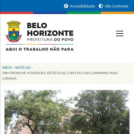
Pular
Portal
Acessibilidade
Alto Contraste
para
da
o
conteúdo
Prefeitura
O
principal
de
Belo
Horizonte
INÍCIO
-
NOTÍCIAS
-
Trilha
PBH PROMOVE ATIVIDADES ARTÍSTICAS COM FOCO NA CAMPANHA MAIO
LARANJA
de
navegação