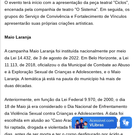
O evento terá início com a apresentação da peça teatral "Ciclos",
encenada pela companhia de teatro "O Sistema". Em seguida, os
grupos do Serviço de Convivência e Fortalecimento de Vínculos
apresentarão suas próprias criações artísticas.
Maio Laranja
A campanha Maio Laranja foi instituída nacionalmente por meio
da Lei 14.432, de 3 de agosto de 2022. Em Belo Horizonte, a Lei
11.113, de 2018, oficializou o dia Municipal de Combate ao Abuso
e à Exploração Sexual de Crianças e Adolescentes, e o Maio
Laranja. A temática já está na pauta do município há mais de
duas décadas.
Anteriormente, em função da Lei Federal 9.970, de 2000, o dia
18 de Maio já era considerado o Dia Nacional de Enfrentamento
da Violência Sexual contra Crianças e Adolescentes. A data foi
escolhida em alusão ao "Caso Araceli", a menina que aos 8 anos
foi raptada, drogada e violentada física e sexualmente por vários
dias, antes de ser morta e ter o corpo desfigurado por ácido e