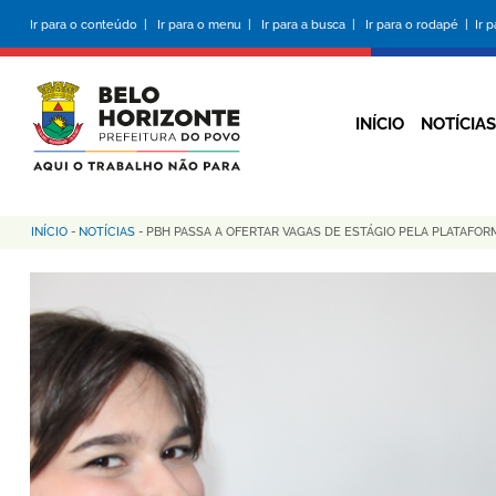
Pular
Ir para o conteúdo |
Ir para o menu |
Ir para a busca |
Ir para o rodapé |
Ir 
para
o
conteúdo
principal
INÍCIO
NOTÍCIAS
INÍCIO
-
NOTÍCIAS
-
PBH PASSA A OFERTAR VAGAS DE ESTÁGIO PELA PLATAFOR
Trilha
de
navegação