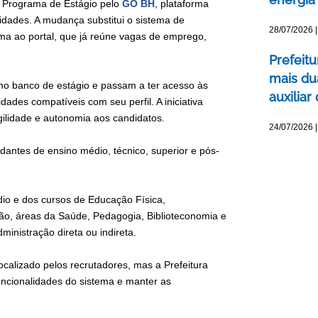
do Programa de Estágio pelo
GO BH
, plataforma
dades. A mudança substitui o sistema de
28/07/2026 |
ama ao portal, que já reúne vagas de emprego,
Prefeit
mais du
no banco de estágio e passam a ter acesso às
auxiliar
ades compatíveis com seu perfil. A iniciativa
gilidade e autonomia aos candidatos.
24/07/2026 |
antes de ensino médio, técnico, superior e pós-
o e dos cursos de Educação Física,
ão, áreas da Saúde, Pedagogia, Biblioteconomia e
inistração direta ou indireta.
ocalizado pelos recrutadores, mas a Prefeitura
uncionalidades do sistema e manter as