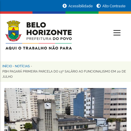
Pular
Portal
Acessibilidade
Alto Contraste
para
da
o
conteúdo
Prefeitura
O
principal
de
Belo
Horizonte
INÍCIO
-
NOTÍCIAS
-
Trilha
PBH PAGARÁ PRIMEIRA PARCELA DO 13º SALÁRIO AO FUNCIONALISMO EM 20 DE
JULHO
de
navegação