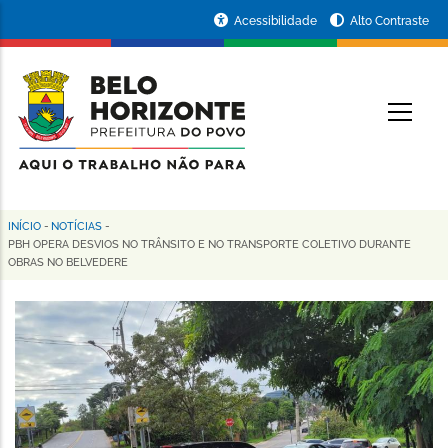
Pular
Portal
Acessibilidade
Alto Contraste
para
da
o
conteúdo
Prefeitura
O
principal
de
Belo
Horizonte
INÍCIO
-
NOTÍCIAS
-
Trilha
PBH OPERA DESVIOS NO TRÂNSITO E NO TRANSPORTE COLETIVO DURANTE
OBRAS NO BELVEDERE
de
navegação