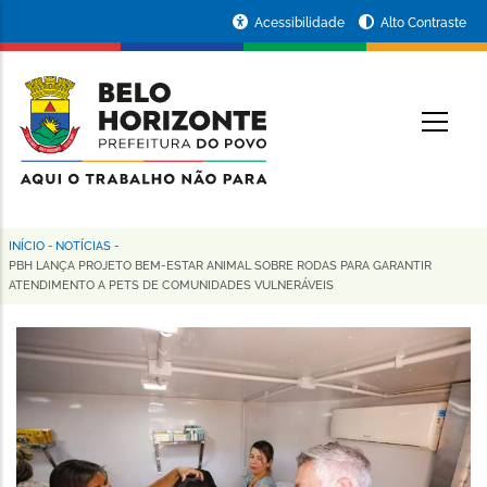
Pular
Portal
Acessibilidade
Alto Contraste
para
da
o
conteúdo
Prefeitura
O
principal
de
Belo
Horizonte
INÍCIO
-
NOTÍCIAS
-
Trilha
PBH LANÇA PROJETO BEM-ESTAR ANIMAL SOBRE RODAS PARA GARANTIR
ATENDIMENTO A PETS DE COMUNIDADES VULNERÁVEIS
de
navegação