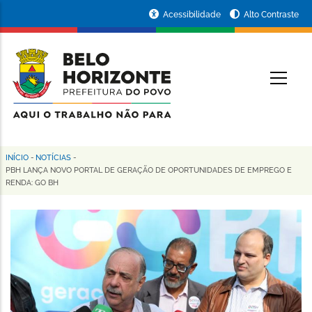
Pular
Portal
Acessibilidade
Alto Contraste
para
da
o
conteúdo
Prefeitura
O
principal
de
Belo
Horizonte
INÍCIO
-
NOTÍCIAS
-
Trilha
PBH LANÇA NOVO PORTAL DE GERAÇÃO DE OPORTUNIDADES DE EMPREGO E
RENDA: GO BH
de
navegação