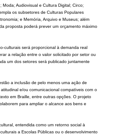
 Moda; Audiovisual e Cultura Digital; Circo;
ntempla os subsetores de Culturas Populares
astronomia; e Memória, Arquivo e Museus; além
Cada proposta poderá prever um orçamento máximo
co-culturais será proporcional à demanda real
rar a relação entre o valor solicitado por setor ou
 cada um dos setores será publicado juntamente
, estão a inclusão de pelo menos uma ação de
ca, atitudinal e/ou comunicacional compatíveis com o
texto em Braille, entre outras opções. O projeto
laborem para ampliar o alcance aos bens e
cultural, entendida como um retorno social à
ulturais a Escolas Públicas ou o desenvolvimento