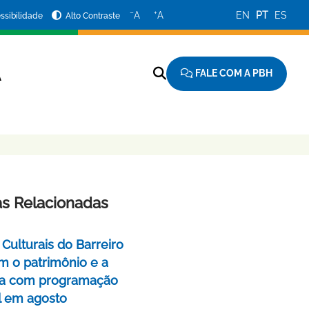
−
+
A
A
EN
PT
ES
ssibilidade
Alto Contraste
FALE COM A PBH
A
as Relacionadas
Culturais do Barreiro
m o patrimônio e a
a com programação
l em agosto