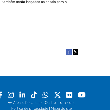
bro, também serão lançados os editais para a
Facebook
Instagram
Linkedin
Tiktok
Whatsapp
X
Flickr
Youtu
Av. Afonso Pena, 1212 - Centro | 30130-003
Política de privacidade
|
Mapa do site