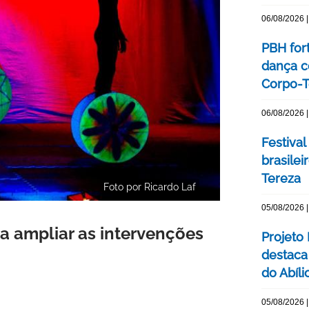
06/08/2026 |
PBH for
dança c
Corpo-Te
06/08/2026 |
Festival
brasile
Tereza
Foto por Ricardo Laf
05/08/2026 |
a ampliar as intervenções
Projeto
destaca 
do Abíli
05/08/2026 |