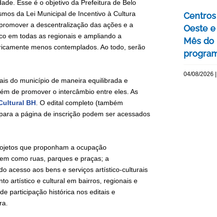
idade. Esse é o objetivo da Prefeitura de Belo
mos da Lei Municipal de Incentivo à Cultura
Centros 
promover a descentralização das ações e a
Oeste 
co em todas as regionais e ampliando a
Mês do 
istoricamente menos contemplados. Ao todo, serão
program
04/08/2026 |
ais do município de maneira equilibrada e
 além de promover o intercâmbio entre eles. As
ultural BH
. O edital completo (também
k para a página de inscrição podem ser acessados
 projetos que proponham a ocupação
 bem como ruas, parques e praças; a
o acesso aos bens e serviços artístico-culturais
to artístico e cultural em bairros, regionais e
e participação histórica nos editais e
ra.