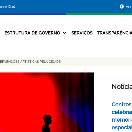
Portal
para o Chat
Ace
da
Prefeitura
ESTRUTURA DE GOVERNO
SERVIÇOS
TRANSPARÊNCI
Navegação
de
Principal
Belo
TERVENÇÕES ARTÍSTICAS PELA CIDADE
Horizonte
Notíci
Centros 
celebra
memóri
especia