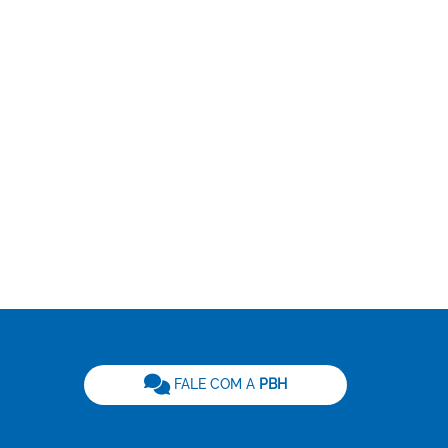
be
FALE COM A
PBH