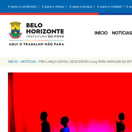
Pular
Ir para o conteúdo |
Ir para o menu |
Ir para a busca |
Ir para o rodapé |
Ir 
para
o
conteúdo
principal
INÍCIO
NOTÍCIAS
INÍCIO
-
NOTÍCIAS
-
PBH LANÇA EDITAL DESCENTRA 2025 PARA AMPLIAR AS IN
Trilha
de
navegação