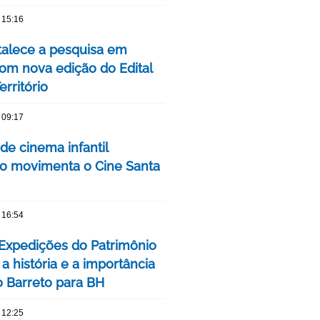
 15:16
talece a pesquisa em
om nova edição do Edital
rritório
 09:17
 de cinema infantil
iro movimenta o Cine Santa
 16:54
 Expedições do Patrimônio
a história e a importância
o Barreto para BH
 12:25