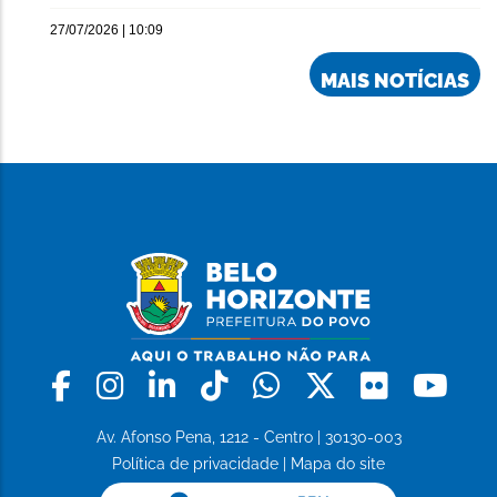
27/07/2026 | 10:09
MAIS NOTÍCIAS
Facebook
Instagram
Linkedin
Tiktok
Whatsapp
X
Flickr
Yo
Av. Afonso Pena, 1212 - Centro | 30130-003
Política de privacidade
|
Mapa do site