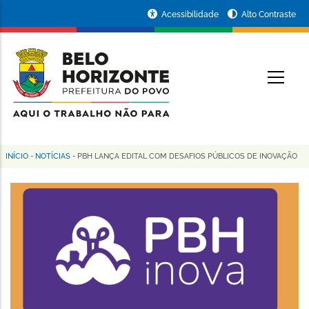
Pular
Portal
Acessibilidade
Alto Contraste
para
da
o
conteúdo
Prefeitura
O
principal
de
Belo
Horizonte
INÍCIO
-
NOTÍCIAS
-
PBH LANÇA EDITAL COM DESAFIOS PÚBLICOS DE INOVAÇÃO
Trilha
de
navegação