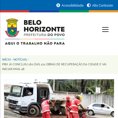
Pular
Portal
Acessibilidade
Alto Contraste
para
da
o
conteúdo
Prefeitura
O
principal
de
Belo
Horizonte
INÍCIO
-
NOTÍCIAS
-
Trilha
PBH JÁ CONCLUIU 160 DAS 221 OBRAS DE RECUPERAÇÃO DA CIDADE E VAI
INICIAR MAIS 48
de
navegação