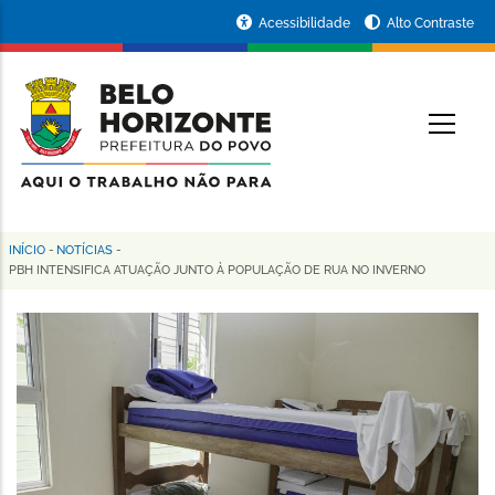
Pular
Portal
Acessibilidade
Alto Contraste
para
da
o
conteúdo
Prefeitura
O
principal
de
Belo
Horizonte
INÍCIO
-
NOTÍCIAS
-
Trilha
PBH INTENSIFICA ATUAÇÃO JUNTO À POPULAÇÃO DE RUA NO INVERNO
de
navegação