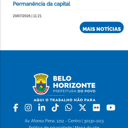
Permanência da capital
20/07/2026 | 11:21
MAIS NOTÍCIAS
Facebook
Instagram
Linkedin
Tiktok
Whatsapp
X
Flickr
Yo
Av. Afonso Pena, 1212 - Centro | 30130-003
Política de privacidade
|
Mapa do site