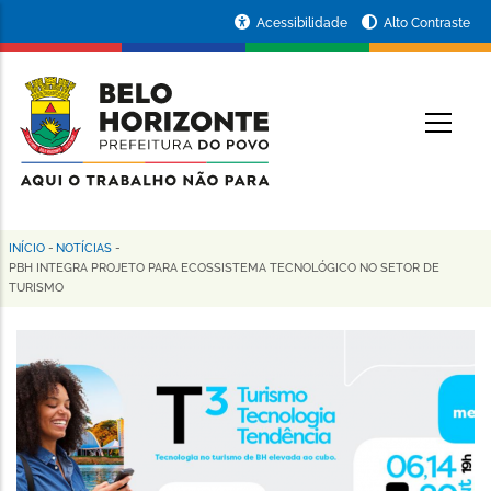
Pular
Portal
Acessibilidade
Alto Contraste
para
da
o
conteúdo
Prefeitura
O
principal
de
Belo
Horizonte
INÍCIO
-
NOTÍCIAS
-
Trilha
PBH INTEGRA PROJETO PARA ECOSSISTEMA TECNOLÓGICO NO SETOR DE
TURISMO
de
navegação