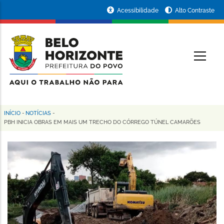
Pular
Portal
Acessibilidade
Alto Contraste
para
da
o
conteúdo
Prefeitura
O
principal
de
Belo
Horizonte
INÍCIO
-
NOTÍCIAS
-
Trilha
PBH INICIA OBRAS EM MAIS UM TRECHO DO CÓRREGO TÚNEL CAMARÕES
de
navegação