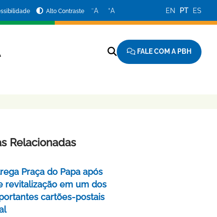
−
+
A
A
EN
PT
ES
ssibilidade
Alto Contraste
FALE COM A PBH
A
as Relacionadas
rega Praça do Papa após
e revitalização em um dos
portantes cartões-postais
al