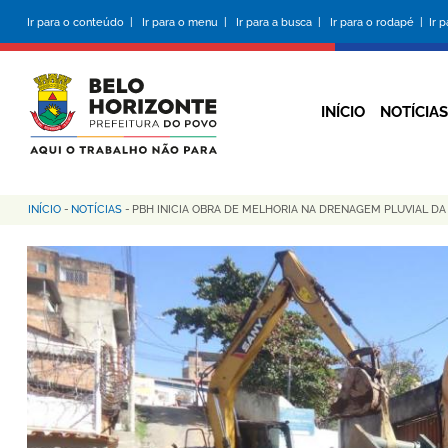
Pular
Ir para o conteúdo |
Ir para o menu |
Ir para a busca |
Ir para o rodapé |
Ir 
para
o
conteúdo
principal
INÍCIO
NOTÍCIAS
INÍCIO
-
NOTÍCIAS
-
PBH INICIA OBRA DE MELHORIA NA DRENAGEM PLUVIAL DA 
Trilha
de
navegação