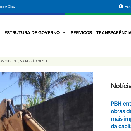
Portal
para o Chat
Ace
da
Prefeitura
ESTRUTURA DE GOVERNO
SERVIÇOS
TRANSPARÊNCI
Navegação
de
Principal
Belo
AV. SIDERAL, NA REGIÃO OESTE
Horizonte
Notíci
PBH ent
obras d
mais im
da capit