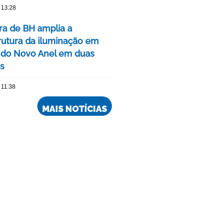
 13:28
ura de BH amplia a
trutura da iluminação em
 do Novo Anel em duas
is
 11:38
MAIS NOTÍCIAS