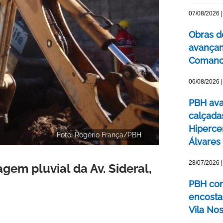
07/08/2026 |
Obras d
avançam
Comanc
06/08/2026 |
PBH ava
calçada
Hipercen
Foto: Rogério França/PBH
Álvares
28/07/2026 |
gem pluvial da Av. Sideral,
PBH con
encosta
Vila No