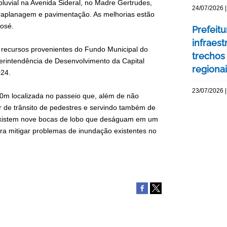
pluvial na Avenida Sideral, no Madre Gertrudes,
24/07/2026 |
raplanagem e pavimentação. As melhorias estão
José.
Prefeit
infraes
 recursos provenientes do Fundo Municipal do
trechos
rintendência de Desenvolvimento da Capital
regiona
024.
23/07/2026 |
0m localizada no passeio que, além de não
r de trânsito de pedestres e servindo também de
 existem nove bocas de lobo que deságuam em um
ra mitigar problemas de inundação existentes no