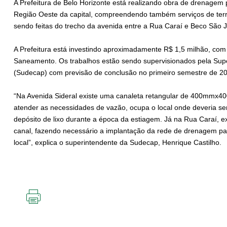
A Prefeitura de Belo Horizonte está realizando obra de drenagem 
Região Oeste da capital, compreendendo também serviços de ter
sendo feitas do trecho da avenida entre a Rua Caraí e Beco São 
A Prefeitura está investindo aproximadamente R$ 1,5 milhão, com
Saneamento. Os trabalhos estão sendo supervisionados pela Supe
(Sudecap) com previsão de conclusão no primeiro semestre de 2
“Na Avenida Sideral existe uma canaleta retangular de 400mmx40
atender as necessidades de vazão, ocupa o local onde deveria se
depósito de lixo durante a época da estiagem. Já na Rua Caraí,
canal, fazendo necessário a implantação da rede de drenagem pa
local”, explica o superintendente da Sudecap, Henrique Castilho.
IMPRIMIR
ESTA
PÁGINA