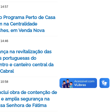
 14:57
o Programa Perto de Casa
 na Centralidade
hes, em Venda Nova
 14:46
nça na revitalização das
s portuguesas do
tro e canteiro central da
 Cabral
 10:58
clui obra de contenção de
 e amplia segurança na
ssa Senhora de Fátima