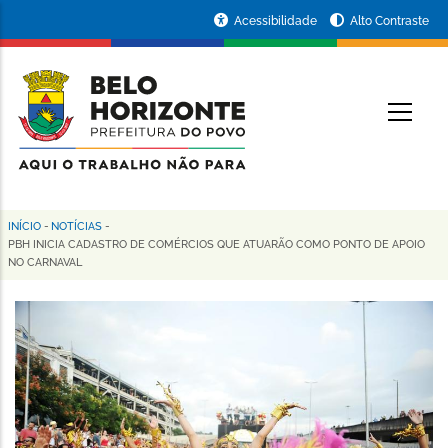
Pular
Portal
Acessibilidade
Alto Contraste
para
da
o
conteúdo
Prefeitura
O
principal
de
Belo
Horizonte
INÍCIO
-
NOTÍCIAS
-
Trilha
PBH INICIA CADASTRO DE COMÉRCIOS QUE ATUARÃO COMO PONTO DE APOIO
NO CARNAVAL
de
navegação