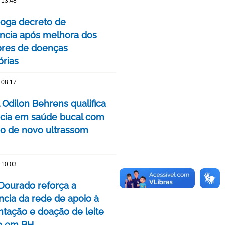
 13:48
oga decreto de
cia após melhora dos
ores de doenças
órias
 08:17
 Odilon Behrens qualifica
ncia em saúde bucal com
ão de novo ultrassom
 10:03
Dourado reforça a
ncia da rede de apoio à
ação e doação de leite
o em BH