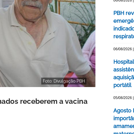
06/08/2026 |
PBH rev
emergên
indicad
respirat
06/08/2026 |
Hospital
assistê
aquisiç
Foto: Divulgação PBH
portátil
05/08/2026 |
mados receberem a vacina
Agosto 
importâ
amament
matern