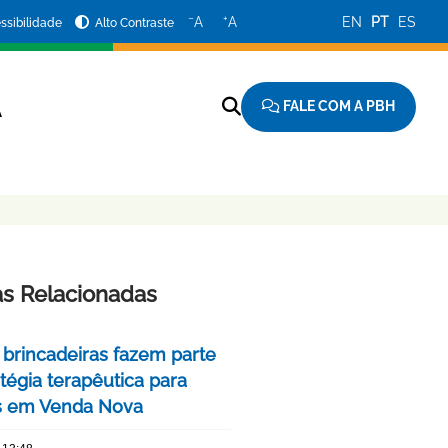
−
+
A
A
EN
PT
ES
ssibilidade
Alto Contraste
FALE COM A PBH
A
as Relacionadas
 brincadeiras fazem parte
tégia terapêutica para
s em Venda Nova