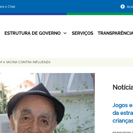
Portal
para o Chat
Ace
da
Prefeitura
ESTRUTURA DE GOVERNO
SERVIÇOS
TRANSPARÊNCI
Navegação
de
Principal
Belo
 A VACINA CONTRA INFLUENZA
Horizonte
Notíci
Jogos e
da estra
criança