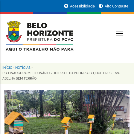
Pular
Portal
Acessibilidade
Alto Contraste
para
da
o
conteúdo
Prefeitura
O
principal
de
Belo
Horizonte
INÍCIO
-
NOTÍCIAS
-
Trilha
PBH INAUGURA MELIPONÁRIOS DO PROJETO POLINIZA BH, QUE PRESERVA
ABELHA SEM FERRÃO
de
navegação