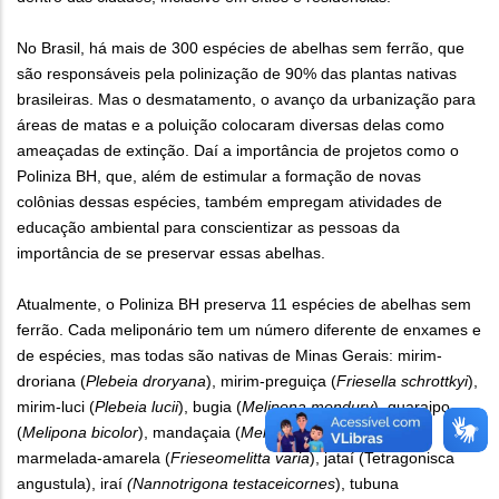
No Brasil, há mais de 300 espécies de abelhas sem ferrão, que
são responsáveis pela polinização de 90% das plantas nativas
brasileiras. Mas o desmatamento, o avanço da urbanização para
áreas de matas e a poluição colocaram diversas delas como
ameaçadas de extinção. Daí a importância de projetos como o
Poliniza BH, que, além de estimular a formação de novas
colônias dessas espécies, também empregam atividades de
educação ambiental para conscientizar as pessoas da
importância de se preservar essas abelhas.
Atualmente, o Poliniza BH preserva 11 espécies de abelhas sem
ferrão. Cada meliponário tem um número diferente de enxames e
de espécies, mas todas são nativas de Minas Gerais: mirim-
droriana (
Plebeia droryana
), mirim-preguiça (
Friesella schrottkyi
),
mirim-luci (
Plebeia lucii
), bugia (
Melipona mondury
), guaraipo
(
Melipona bicolor
), mandaçaia (
Melipona quadrifasciata
),
marmelada-amarela (
Frieseomelitta varia
), jataí (Tetragonisca
angustula), iraí
(Nannotrigona testaceicornes
), tubuna