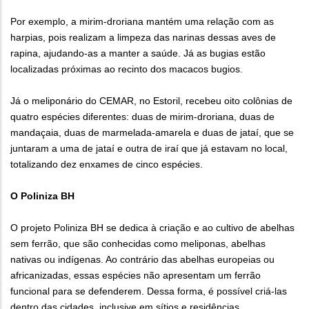
Por exemplo, a mirim-droriana mantém uma relação com as
harpias, pois realizam a limpeza das narinas dessas aves de
rapina, ajudando-as a manter a saúde. Já as bugias estão
localizadas próximas ao recinto dos macacos bugios.
Já o meliponário do CEMAR, no Estoril, recebeu oito colônias de
quatro espécies diferentes: duas de mirim-droriana, duas de
mandaçaia, duas de marmelada-amarela e duas de jataí, que se
juntaram a uma de jataí e outra de iraí que já estavam no local,
totalizando dez enxames de cinco espécies.
O Poliniza BH
O projeto Poliniza BH se dedica à criação e ao cultivo de abelhas
sem ferrão, que são conhecidas como meliponas, abelhas
nativas ou indígenas. Ao contrário das abelhas europeias ou
africanizadas, essas espécies não apresentam um ferrão
funcional para se defenderem. Dessa forma, é possível criá-las
dentro das cidades, inclusive em sítios e residências.