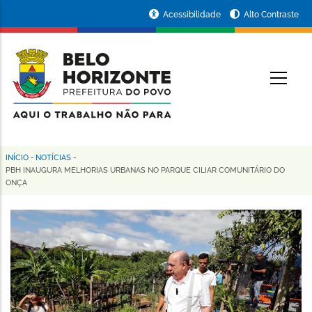
Pular
Portal
Acessibilidade
Alto Contraste
para
da
o
conteúdo
Prefeitura
O
principal
de
Belo
Horizonte
INÍCIO
-
NOTÍCIAS
-
Trilha
PBH INAUGURA MELHORIAS URBANAS NO PARQUE CILIAR COMUNITÁRIO DO
ONÇA
de
navegação